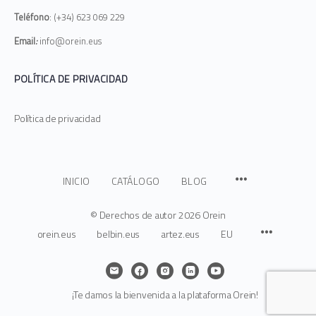
Teléfono
: (+34) 623 069 229
04.6. Conductas para hablar una lengua: motivación
Email
:
info@orein.eus
04.6.1. Vídeo / Conductas para hablar una lengua:
POLÍTICA DE PRIVACIDAD
motivación
Política de privacidad
04.6.2. Conductas para hablar una lengua: motivación
04.7. Conductas para hablar una lengua: manejo de las
emociones
INICIO
CATÁLOGO
BLOG
© Derechos de autor
2026 Orein
04.7.1. Conductas para hablar una lengua: manejo de las
emociones
orein.eus
belbin.eus
artez.eus
EU
04.7.2. Video / Conductas para hablar una lengua:
manejo de las emociones
¡Te damos la bienvenida a la plataforma Orein!