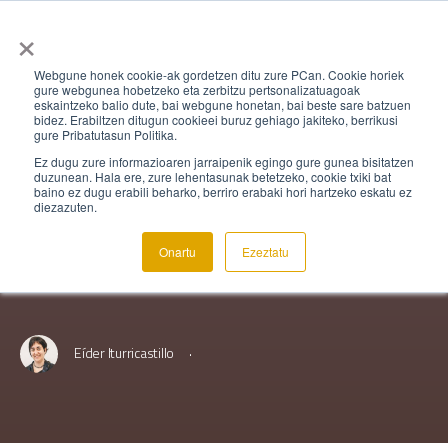
×
Webgune honek cookie-ak gordetzen ditu zure PCan. Cookie horiek
gure webgunea hobetzeko eta zerbitzu pertsonalizatuagoak
eskaintzeko balio dute, bai webgune honetan, bai beste sare batzuen
HÁBITOS LINGÜÍSTICOS
,
CURSOS
bidez. Erabiltzen ditugun cookieei buruz gehiago jakiteko, berrikusi
gure Pribatutasun Politika.
BFA/DFB –
Ez dugu zure informazioaren jarraipenik egingo gure gunea bisitatzen
duzunean. Hala ere, zure lehentasunak betetzeko, cookie txiki bat
baino ez dugu erabili beharko, berriro erabaki hori hartzeko eskatu ez
Liderazgo lingüístico
diezazuten.
Onartu
Ezeztatu
View Ikastaroa details
·
Eíder Iturricastillo