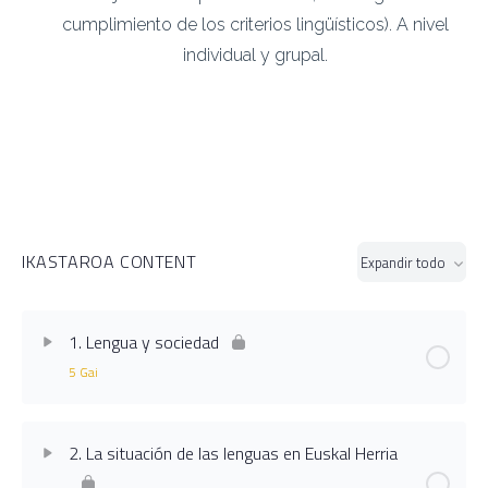
cumplimiento de los criterios lingüísticos). A nivel
individual y grupal.
IKASTAROA CONTENT
Expandir todo
Ikasgai
1. Lengua y sociedad
5 Gai
Ikasgaia Content
0% Completado
0/5 Pasos
2. La situación de las lenguas en Euskal Herria