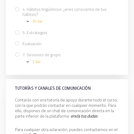
lenguas
Actitudes
en
y
4. Hábitos lingüísticos: ¿eres consciente de tus
Euskal
comportamientos
hábitos?
Herria
20 Gai
4.
Expand
Hábitos
lingüísticos:
5. Estrategias
¿eres
consciente
Evaluación
de
tus
7. Sesiones de grupo
hábitos?
2 Gai
7.
Expand
Sesiones
de
grupo
TUTORÍAS Y CANALES DE COMUNICACIÓN
Contarás con una tutoría de apoyo durante todo el curso,
con la que podrás contactar en cualquier momento. Para
ello, dispones de un chat de comunicación directa en la
parte inferior de la plataforma:
envía tus dudas
.
Para cualquier otra aclaración, puedes contactarnos en el