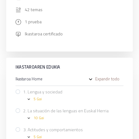
42 temas
1 prueba
Ikastaroa certificado
IKASTAROAREN EDUKIA
Ikastaroa Home
Expandir todo
Ikasgai
1. Lengua y sociedad
5 Gai
1.
Expand
Lengua
y
2. La situación de las lenguas en Euskal Herria
sociedad
10 Gai
2.
Expand
La
situación
3. Actitudes y comportamientos
de
5 Gai
las
3.
Expand