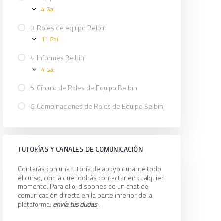
es
4 Gai
Belbin?
2.
Expand
Equipos
de
3. Roles de equipo Belbin
Alto
11 Gai
Rendimiento
3.
Expand
Roles
de
4. Informes Belbin
equipo
4 Gai
Belbin
4.
Expand
Informes
Belbin
5. Círculo de Roles de Equipo Belbin
6. Combinaciones de Roles de Equipo Belbin
TUTORÍAS Y CANALES DE COMUNICACIÓN
Contarás con una tutoría de apoyo durante todo
el curso, con la que podrás contactar en cualquier
momento. Para ello, dispones de un chat de
comunicación directa en la parte inferior de la
plataforma:
envía tus dudas
.