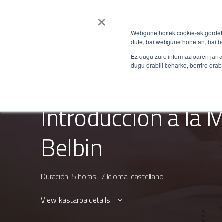
×
Inicio
Catálogo
Bl
Webgune honek cookie-ak gordetz
dute, bai webgune honetan, bai be
Ez dugu zure informazioaren jarra
dugu erabili beharko, berriro erab
IKAST-11-BELBIN-CAS
Introducción a la 
Belbin
Duración: 5 horas / Idioma: castellano
View Ikastaroa details