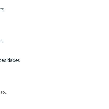
ica
l.
ecesidades
 rol.