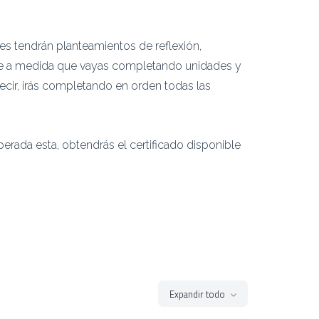
es tendrán planteamientos de reflexión,
que a medida que vayas completando unidades y
decir, irás completando en orden todas las
uperada esta, obtendrás el certificado disponible
Expandir todo
Ikasgai