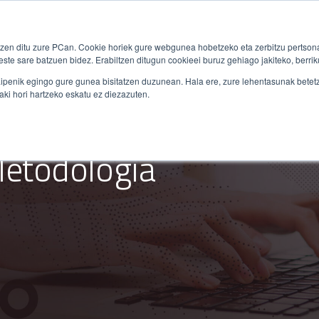
og
ES
orein.eus
en ditu zure PCan. Cookie horiek gure webgunea hobetzeko eta zerbitzu pertsona
ste sare batzuen bidez. Erabiltzen ditugun cookieei buruz gehiago jakiteko, berriku
ipenik egingo gure gunea bisitatzen duzunean. Hala ere, zure lehentasunak betetze
aki hori hartzeko eskatu ez diezazuten.
Metodología