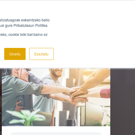
Iniciar sesión
Inscribirse
lizatuagoak eskaintzeko balio
si gure Pribatutasun Politika.
ko, cookie txiki bat baino ez
Onartu
Ezeztatu