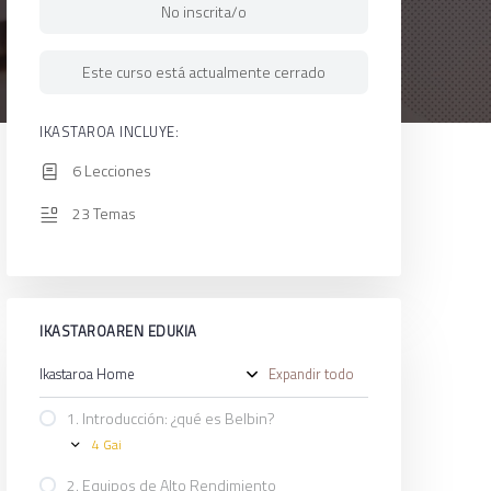
No inscrita/o
Este curso está actualmente cerrado
IKASTAROA INCLUYE:
6 Lecciones
23 Temas
IKASTAROAREN EDUKIA
Ikastaroa Home
Expandir todo
Ikasgai
1. Introducción: ¿qué es Belbin?
4 Gai
1.
Expand
Introducción:
¿qué
2. Equipos de Alto Rendimiento