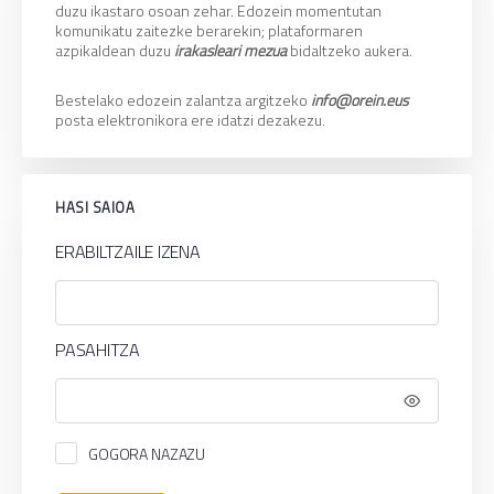
duzu ikastaro osoan zehar. Edozein momentutan
komunikatu zaitezke berarekin; plataformaren
azpikaldean duzu
irakasleari mezua
bidaltzeko aukera.
Bestelako edozein zalantza argitzeko
info@orein.eus
posta elektronikora ere idatzi dezakezu.
HASI SAIOA
ERABILTZAILE IZENA
PASAHITZA
GOGORA NAZAZU