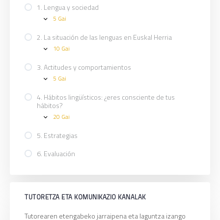
1. Lengua y sociedad
5 Gai
1.
Expand
Lengua
y
2. La situación de las lenguas en Euskal Herria
sociedad
10 Gai
2.
Expand
La
situación
3. Actitudes y comportamientos
de
5 Gai
las
3.
Expand
lenguas
Actitudes
en
y
4. Hábitos lingüísticos: ¿eres consciente de tus
Euskal
comportamientos
hábitos?
Herria
20 Gai
4.
Expand
Hábitos
lingüísticos:
5. Estrategias
¿eres
consciente
6. Evaluación
de
tus
hábitos?
TUTORETZA ETA KOMUNIKAZIO KANALAK
Tutorearen etengabeko jarraipena eta laguntza izango