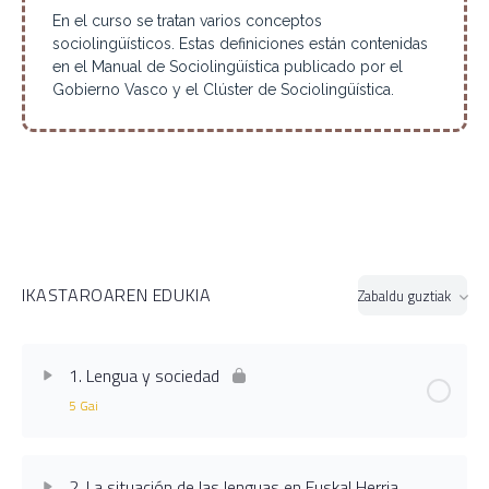
En el curso se tratan varios conceptos
sociolingüísticos. Estas definiciones están contenidas
en el Manual de Sociolingüística publicado por el
Gobierno Vasco y el Clúster de Sociolingüística.
IKASTAROAREN EDUKIA
Zabaldu guztiak
Ikasgai
1. Lengua y sociedad
5 Gai
Ikasgaiaren edukia
0% Osatua
0/5 Urrats
2. La situación de las lenguas en Euskal Herria