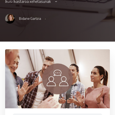
Ikusi Ikastaroa xehetasunak
·
Bidane Gartzia