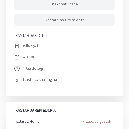
Inskribatu gabe
Ikastaro hau itxita dago
IKASTAROAK DITU:
6 Ikasgai
40 Gai
1 Galdetegi
Ikastaroa ziurtagiria
IKASTAROAREN EDUKIA
Ikastaroa Home
Zabaldu guztiak
Ikasgai