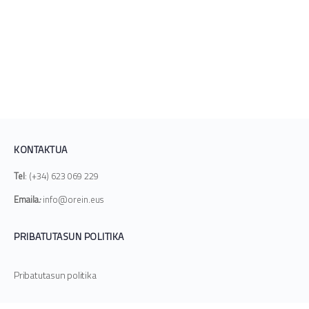
KONTAKTUA
Tel
: (+34) 623 069 229
Emaila
:
info@orein.eus
PRIBATUTASUN POLITIKA
Pribatutasun politika