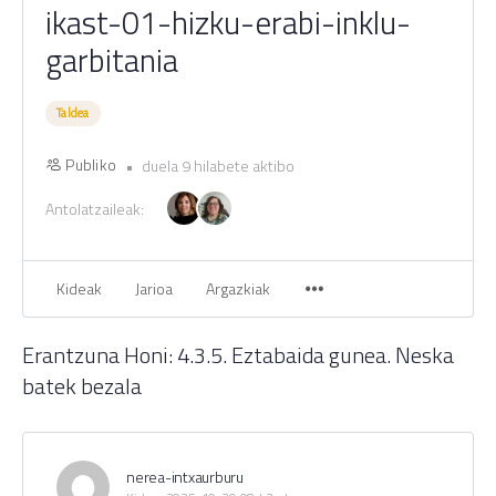
ikast-01-hizku-erabi-inklu-
garbitania
Taldea
Publiko
duela 9 hilabete aktibo
Antolatzaileak:
Kideak
Jarioa
Argazkiak
Erantzuna Honi: 4.3.5. Eztabaida gunea. Neska
batek bezala
nerea-intxaurburu