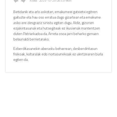
Kidea
2025-10-29 08:43-etan
Betidanik eta arlo askotan, emakumeei gutxietxi egitren
gaituzte eta hau oso erratua dago gizartean eta emakume
asko ere desgraziz sinistu egiten dugu. Aldiz, gizonen
ezjakintasunak eta hutsegiteak ez ikusienak mantentzen
duten Patriarkadoa da. Arreta osoa jarri beharko genuen
belaunaldi berrietarako.
Ezberditasunekin aberastu beharrean, desberdintasun
fisikoak, kulturalak edo nortasunekoak ez ulertzearen burla
egiten da.