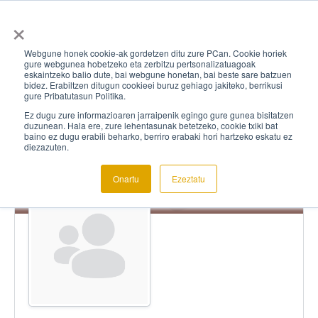
×
Webgune honek cookie-ak gordetzen ditu zure PCan. Cookie horiek
gure webgunea hobetzeko eta zerbitzu pertsonalizatuagoak
eskaintzeko balio dute, bai webgune honetan, bai beste sare batzuen
bidez. Erabiltzen ditugun cookieei buruz gehiago jakiteko, berrikusi
gure Pribatutasun Politika.
Ez dugu zure informazioaren jarraipenik egingo gure gunea bisitatzen
duzunean. Hala ere, zure lehentasunak betetzeko, cookie txiki bat
baino ez dugu erabili beharko, berriro erabaki hori hartzeko eskatu ez
diezazuten.
Onartu
Ezeztatu