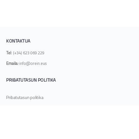
KONTAKTUA
Tel
: (+34) 623 069 229
Emaila
:
info@orein.eus
PRIBATUTASUN POLITIKA
Pribatutasun politika
HASIERA
KATALOGOA
BLOGA