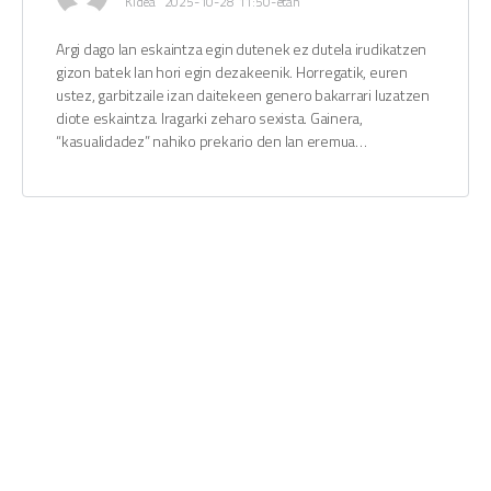
Kidea
2025-10-28 11:50-etan
Argi dago lan eskaintza egin dutenek ez dutela irudikatzen
gizon batek lan hori egin dezakeenik. Horregatik, euren
ustez, garbitzaile izan daitekeen genero bakarrari luzatzen
diote eskaintza. Iragarki zeharo sexista. Gainera,
“kasualidadez” nahiko prekario den lan eremua…