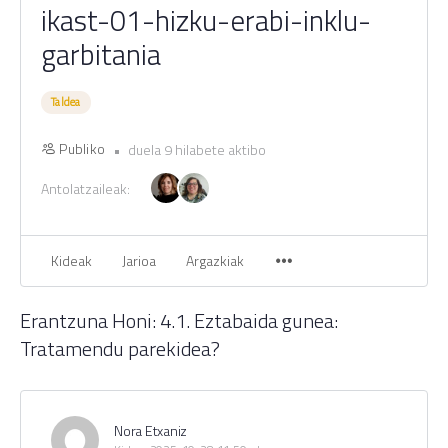
ikast-01-hizku-erabi-inklu-
garbitania
Taldea
Publiko
duela 9 hilabete aktibo
Antolatzaileak:
Kideak
Jarioa
Argazkiak
Erantzuna Honi: 4.1. Eztabaida gunea:
Tratamendu parekidea?
Nora Etxaniz