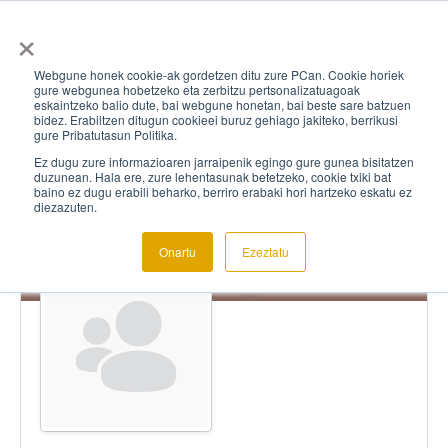
×
Webgune honek cookie-ak gordetzen ditu zure PCan. Cookie horiek
gure webgunea hobetzeko eta zerbitzu pertsonalizatuagoak
eskaintzeko balio dute, bai webgune honetan, bai beste sare batzuen
bidez. Erabiltzen ditugun cookieei buruz gehiago jakiteko, berrikusi
gure Pribatutasun Politika.
Ez dugu zure informazioaren jarraipenik egingo gure gunea bisitatzen
duzunean. Hala ere, zure lehentasunak betetzeko, cookie txiki bat
baino ez dugu erabili beharko, berriro erabaki hori hartzeko eskatu ez
diezazuten.
Onartu
Ezeztatu