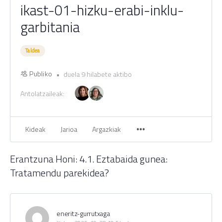
ikast-01-hizku-erabi-inklu-
garbitania
Taldea
Publiko
duela 9 hilabete aktibo
Antolatzaileak:
Kideak
Jarioa
Argazkiak
Erantzuna Honi: 4.1. Eztabaida gunea:
Tratamendu parekidea?
eneritz-gurrutxaga