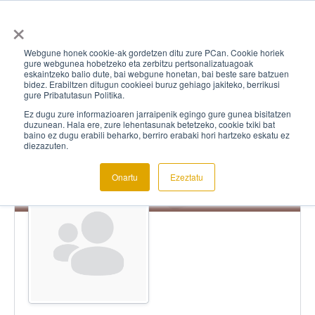
×
Webgune honek cookie-ak gordetzen ditu zure PCan. Cookie horiek
gure webgunea hobetzeko eta zerbitzu pertsonalizatuagoak
eskaintzeko balio dute, bai webgune honetan, bai beste sare batzuen
bidez. Erabiltzen ditugun cookieei buruz gehiago jakiteko, berrikusi
gure Pribatutasun Politika.
Ez dugu zure informazioaren jarraipenik egingo gure gunea bisitatzen
duzunean. Hala ere, zure lehentasunak betetzeko, cookie txiki bat
baino ez dugu erabili beharko, berriro erabaki hori hartzeko eskatu ez
diezazuten.
Onartu
Ezeztatu