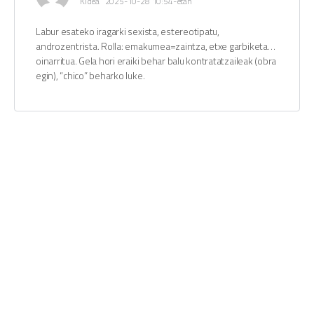
Kidea
2025-10-28 10:54-etan
Labur esateko iragarki sexista, estereotipatu,
androzentrista. Rolla: emakumea=zaintza, etxe garbiketa…
oinarritua. Gela hori eraiki behar balu kontratatzaileak (obra
egin), “chico” beharko luke.