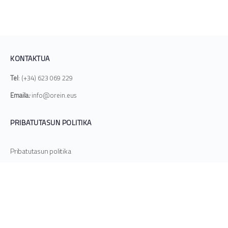
KONTAKTUA
Tel
: (+34) 623 069 229
Emaila
:
info@orein.eus
PRIBATUTASUN POLITIKA
Pribatutasun politika
HASIERA
KATALOGOA
BLOGA
© Copyright
2026 Orein