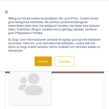
×
Webgune honek cookie-ak gordetzen ditu zure PCan. Cookie horiek
gure webgunea hobetzeko eta zerbitzu pertsonalizatuagoak
eskaintzeko balio dute, bai webgune honetan, bai beste sare batzuen
bidez. Erabiltzen ditugun cookieei buruz gehiago jakiteko, berrikusi
gure Pribatutasun Politika.
Ez dugu zure informazioaren jarraipenik egingo gure gunea bisitatzen
duzunean. Hala ere, zure lehentasunak betetzeko, cookie txiki bat
baino ez dugu erabili beharko, berriro erabaki hori hartzeko eskatu ez
diezazuten.
Onartu
Ezeztatu