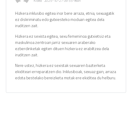
Kidea
2025-10-27 09:55-etan
Hizkera inklusibo egitea inor bere arraza, etnia, sexuagatik
ez diskriminatu edo gutxiesteko moduan egitea dela
iruditzen zait.
Hizkera ez sexista egitea, sexu femeninoa gutxietsiz eta
maskulinoa zentroan jarriz sexuaren araberako
ezberdinketak egiten dituen hizkera ez erabiltzea dela
iruditzen zait.
Nere ustez, hizkera ez sexistak sexuaren bazterketa
ekiditeari erreparatzen dio. Inklusiboak, sexuaz gain, arraza
edota bestelako bereizketa motak ere ekiditea du helburu.