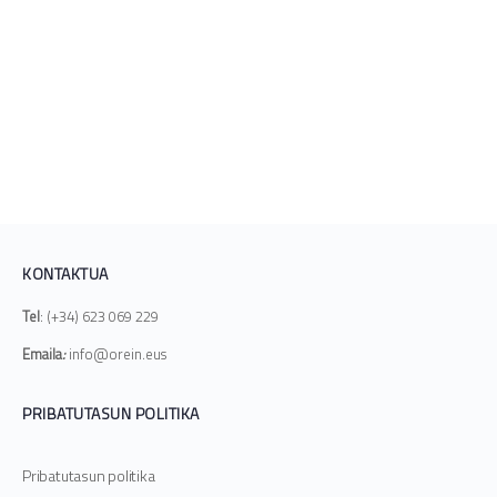
KONTAKTUA
Tel
: (+34) 623 069 229
Emaila
:
info@orein.eus
PRIBATUTASUN POLITIKA
Pribatutasun politika