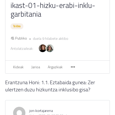
ikast-01-hizku-erabi-inklu-
garbitania
Taldea
Publiko
duela 9 hilabete aktibo
Antolatzaileak:
Kideak
Jarioa
Argazkiak
Erantzuna Honi: 1.1. Eztabaida gunea: Zer
ulertzen duzu hizkuntza inklusibo gisa?
jon-kortajarena