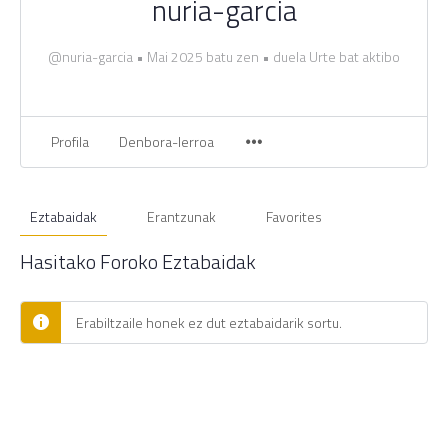
nuria-garcia
@nuria-garcia
•
Mai 2025 batu zen
•
duela Urte bat aktibo
Profila
Denbora-lerroa
Eztabaidak
Erantzunak
Favorites
Hasitako Foroko Eztabaidak
Erabiltzaile honek ez dut eztabaidarik sortu.