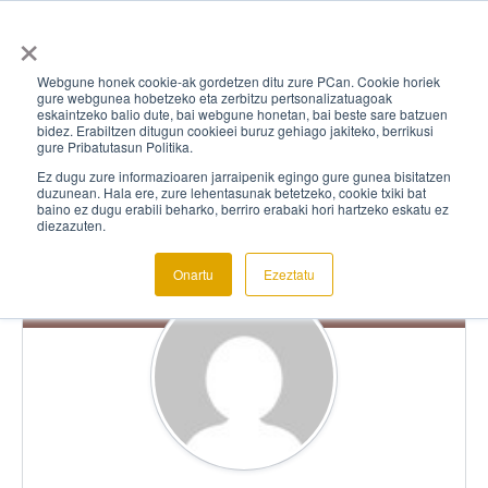
×
Webgune honek cookie-ak gordetzen ditu zure PCan. Cookie horiek
gure webgunea hobetzeko eta zerbitzu pertsonalizatuagoak
eskaintzeko balio dute, bai webgune honetan, bai beste sare batzuen
bidez. Erabiltzen ditugun cookieei buruz gehiago jakiteko, berrikusi
gure Pribatutasun Politika.
Ez dugu zure informazioaren jarraipenik egingo gure gunea bisitatzen
duzunean. Hala ere, zure lehentasunak betetzeko, cookie txiki bat
baino ez dugu erabili beharko, berriro erabaki hori hartzeko eskatu ez
diezazuten.
Onartu
Ezeztatu