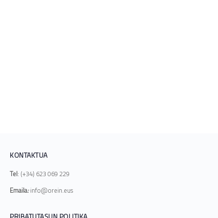
KONTAKTUA
Tel
: (+34) 623 069 229
Emaila
:
info@orein.eus
PRIBATUTASUN POLITIKA