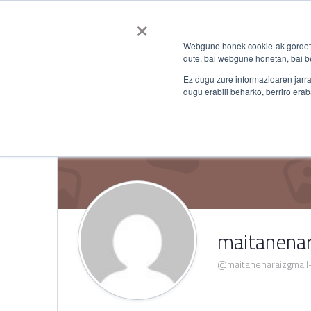
×
Hasiera
Katalogoa
Webgune honek cookie-ak gordetz
dute, bai webgune honetan, bai be
Ez dugu zure informazioaren jarra
dugu erabili beharko, berriro erab
maitanena
@maitanenaraizgmail