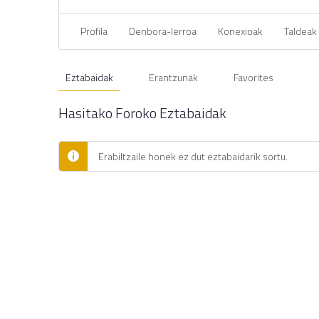
Profila
Denbora-lerroa
Konexioak
Taldeak
Eztabaidak
Erantzunak
Favorites
Hasitako Foroko Eztabaidak
Erabiltzaile honek ez dut eztabaidarik sortu.