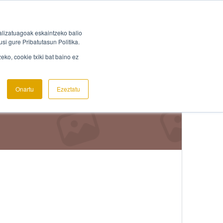
Hasi saioa
Erregistratu
lizatuagoak eskaintzeko balio
si gure Pribatutasun Politika.
ko, cookie txiki bat baino ez
Onartu
Ezeztatu