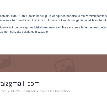
Bloga
EU
orein.eus
en ditu zure PCan. Cookie horiek gure webgunea hobetzeko eta zerbitzu pertsona
ste sare batzuen bidez. Erabiltzen ditugun cookieei buruz gehiago jakiteko, berriku
ipenik egingo gure gunea bisitatzen duzunean. Hala ere, zure lehentasunak betetze
aki hori hartzeko eskatu ez diezazuten.
raizgmail-com
-com
•
Urt 2025 batu zen
•
duela Urte bat aktibo