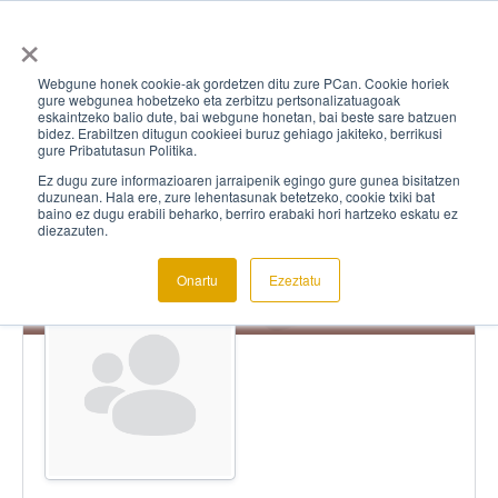
×
Webgune honek cookie-ak gordetzen ditu zure PCan. Cookie horiek
gure webgunea hobetzeko eta zerbitzu pertsonalizatuagoak
eskaintzeko balio dute, bai webgune honetan, bai beste sare batzuen
bidez. Erabiltzen ditugun cookieei buruz gehiago jakiteko, berrikusi
gure Pribatutasun Politika.
Ez dugu zure informazioaren jarraipenik egingo gure gunea bisitatzen
duzunean. Hala ere, zure lehentasunak betetzeko, cookie txiki bat
baino ez dugu erabili beharko, berriro erabaki hori hartzeko eskatu ez
diezazuten.
Onartu
Ezeztatu