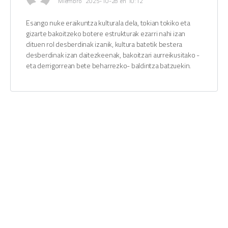
Miembro
2025-10-28 en 10:12
Esango nuke eraikuntza kulturala dela, tokian tokiko eta
gizarte bakoitzeko botere estrukturak ezarri nahi izan
dituen rol desberdinak izanik, kultura batetik bestera
desberdinak izan daitezkeenak, bakoitzari aurreikusitako -
eta derrigorrean bete beharrezko- baldintza batzuekin.