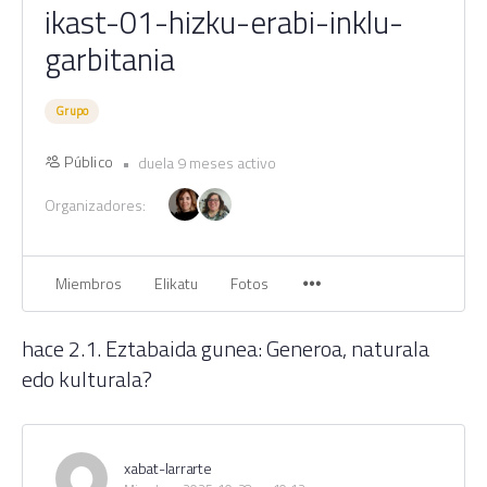
ikast-01-hizku-erabi-inklu-
garbitania
Grupo
Público
duela 9 meses activo
Organizadores:
Miembros
Elikatu
Fotos
hace 2.1. Eztabaida gunea: Generoa, naturala
edo kulturala?
xabat-larrarte