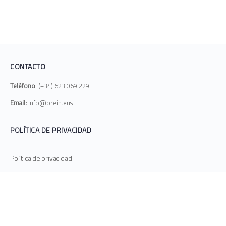
CONTACTO
Teléfono
: (+34) 623 069 229
Email
:
info@orein.eus
POLÍTICA DE PRIVACIDAD
Política de privacidad
INICIO
CATÁLOGO
BLOG