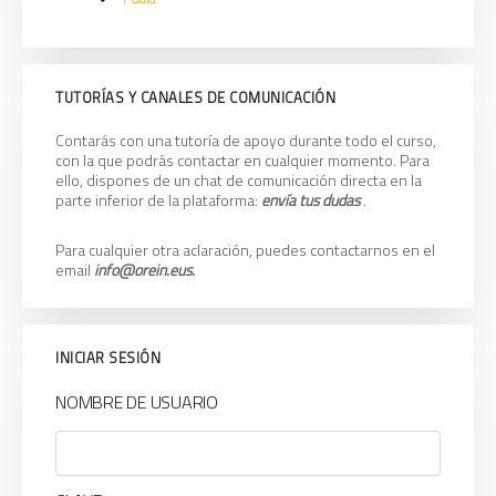
Ejemplos
4.
Expand
prácticos
Baliabideak
/
Recursos
TUTORÍAS Y CANALES DE COMUNICACIÓN
Contarás con una tutoría de apoyo durante todo el curso,
con la que podrás contactar en cualquier momento. Para
ello, dispones de un chat de comunicación directa en la
parte inferior de la plataforma:
envía tus dudas
.
Para cualquier otra aclaración, puedes contactarnos en el
email
info@orein.eus.
INICIAR SESIÓN
NOMBRE DE USUARIO