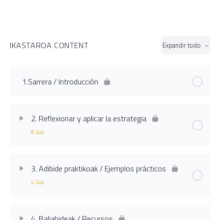
IKASTAROA CONTENT
Expandir todo
Ikasgai
1.Sarrera / Introducción
2. Reflexionar y aplicar la estrategia
8 Gai
Ikasgaia Content
0% Completado
0/8 Pasos
3. Adibide praktikoak / Ejemplos prácticos
4 Gai
2.1. Errealitatea ezagutu / Conocer la realidad
Ikasgaia Content
0% Completado
0/4 Pasos
2.2. Identificar necesidades
4. Baliabideak / Recursos