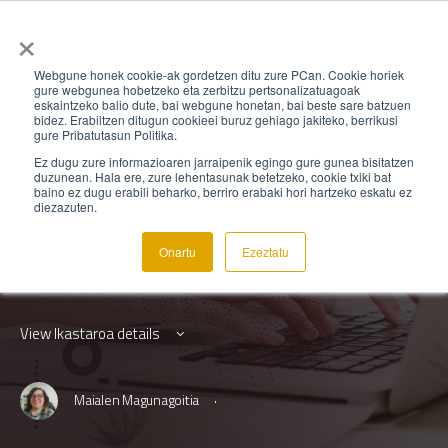
×
Webgune honek cookie-ak gordetzen ditu zure PCan. Cookie horiek
gure webgunea hobetzeko eta zerbitzu pertsonalizatuagoak
eskaintzeko balio dute, bai webgune honetan, bai beste sare batzuen
IKAST-04-AKTIB-ACTUA
,
CURSOS
bidez. Erabiltzen ditugun cookieei buruz gehiago jakiteko, berrikusi
gure Pribatutasun Politika.
AktibaTU: ekintzara
Ez dugu zure informazioaren jarraipenik egingo gure gunea bisitatzen
duzunean. Hala ere, zure lehentasunak betetzeko, cookie txiki bat
baino ez dugu erabili beharko, berriro erabaki hori hartzeko eskatu ez
pasatu! Actúa!
diezazuten.
Onartu
Ezeztatu
Idioma: Euskara
View Ikastaroa details
·
Maialen Magunagoitia