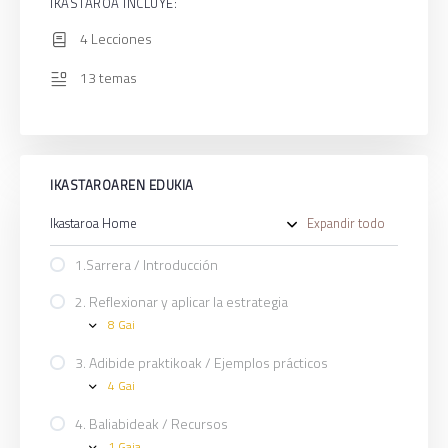
IKASTAROA INCLUYE:
4 Lecciones
13 temas
IKASTAROAREN EDUKIA
Ikastaroa Home
Expandir todo
Ikasgai
1.Sarrera / Introducción
2. Reflexionar y aplicar la estrategia
8 Gai
2.
Expand
Reflexionar
y
3. Adibide praktikoak / Ejemplos prácticos
aplicar
4 Gai
la
3.
Expand
estrategia
Adibide
praktikoak
4. Baliabideak / Recursos
/
1 Gaia