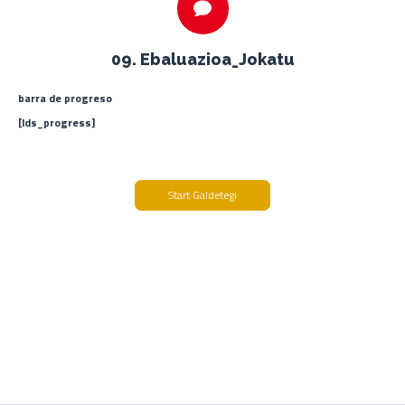
09. Ebaluazioa_Jokatu
barra de progreso
[lds_progress]