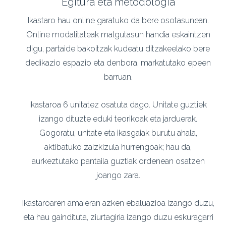
Egitura eta metodologia
Ikastaro hau online garatuko da bere osotasunean.
Online modalitateak malgutasun handia eskaintzen
digu, partaide bakoitzak kudeatu ditzakeelako bere
dedikazio espazio eta denbora, markatutako epeen
barruan.
Ikastaroa 6 unitatez osatuta dago. Unitate guztiek
izango dituzte eduki teorikoak eta jarduerak.
Gogoratu, unitate eta ikasgaiak burutu ahala,
aktibatuko zaizkizula hurrengoak; hau da,
aurkeztutako pantaila guztiak ordenean osatzen
joango zara.
Ikastaroaren amaieran azken ebaluazioa izango duzu,
eta hau gaindituta, ziurtagiria izango duzu eskuragarri