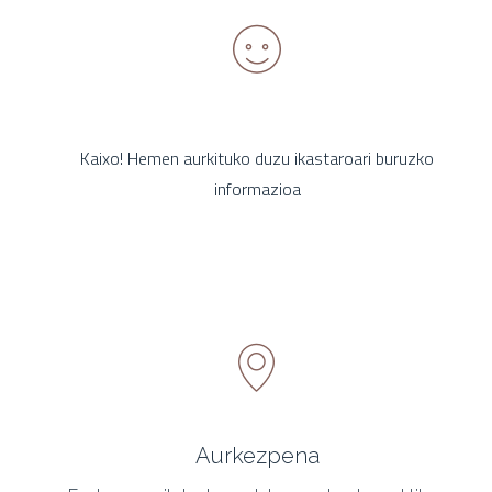
Kaixo! Hemen aurkituko duzu ikastaroari buruzko
informazioa
Aurkezpena