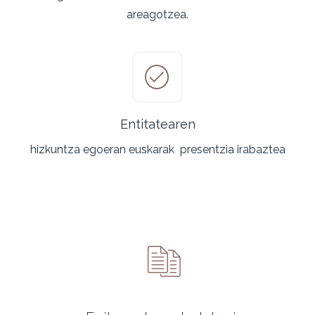
areagotzea.
Entitatearen
hizkuntza egoeran euskarak
presentzia irabaztea