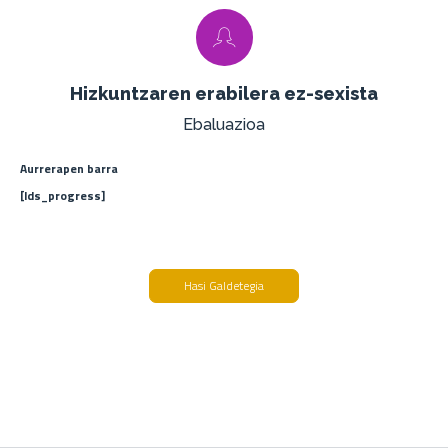
Hizkuntzaren erabilera ez-sexista
Ebaluazioa
Aurrerapen barra
[lds_progress]