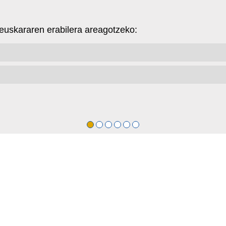
n euskararen erabilera areagotzeko: