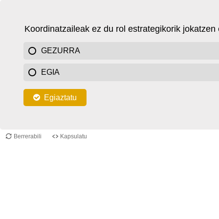
Koordinatzaileak ez du rol estrategikorik jokatze
GEZURRA
EGIA
Egiaztatu
Berrerabili
Kapsulatu